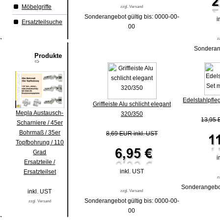
Möbelgriffe
zzgl. Versand
Sonderangebot gültig bis: 0000-00-
i
Ersatzteilsuche
00
z
Sonderang
Produkte
Edelstahlpfle
Griffleiste Alu schlicht elegant
Mepla Austausch-
320/350
13,95 
Scharniere / 45er
Bohrmaß / 35er
8,69 EUR inkl. UST
Topfbohrung / 110
Grad
i
Ersatzteile /
inkl. UST
Ersatzteilset
z
Sonderangebot
inkl. UST
zzgl. Versand
Sonderangebot gültig bis: 0000-00-
zzgl. Versand
00