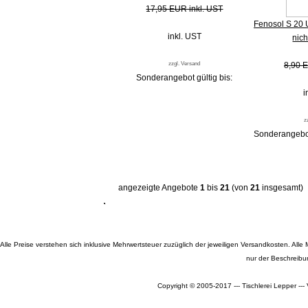
17,95 EUR inkl. UST
Fenosol S 20 
inkl. UST
nic
zzgl. Versand
8,90 E
Sonderangebot gültig bis:
i
z
Sonderangebot
angezeigte Angebote
1
bis
21
(von
21
insgesamt)
Alle Preise verstehen sich inklusive Mehrwertsteuer zuzüglich der jeweiligen Versandkosten. A
nur der Beschreibu
Copyright © 2005-2017 --- Tischlerei Lepper --