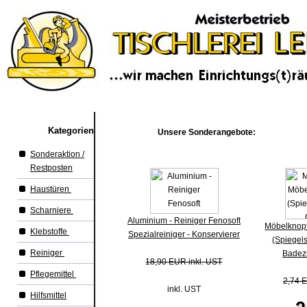
Kategorien
Unsere Sonderangebote:
Sonderaktion /
Restposten
Haustüren
Scharniere
Aluminium - Reiniger Fenosoft
Möbelknopf
Klebstoffe
Spezialreiniger - Konservierer
(Spiegels
Reiniger
Badez
18,90 EUR inkl. UST
Pflegemittel
2,74 E
inkl. UST
Hilfsmittel