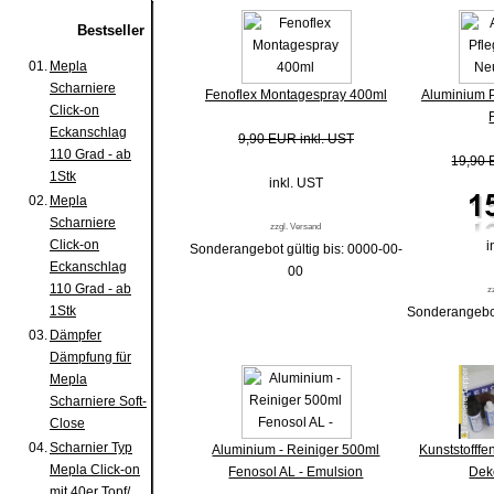
Bestseller
01.
Mepla
Scharniere
Fenoflex Montagespray 400ml
Aluminium P
Click-on
Eckanschlag
9,90 EUR inkl. UST
110 Grad - ab
19,90 
1Stk
inkl. UST
02.
Mepla
Scharniere
zzgl. Versand
Click-on
i
Sonderangebot gültig bis: 0000-00-
Eckanschlag
00
110 Grad - ab
z
1Stk
Sonderangebot
03.
Dämpfer
Dämpfung für
Mepla
Scharniere Soft-
Close
04.
Scharnier Typ
Aluminium - Reiniger 500ml
Kunststofffe
Mepla Click-on
Fenosol AL - Emulsion
Dek
mit 40er Topf/