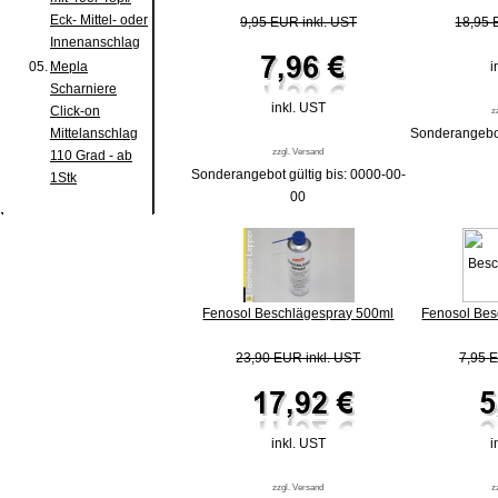
Eck- Mittel- oder
9,95 EUR inkl. UST
18,95 
Innenanschlag
i
05.
Mepla
Scharniere
inkl. UST
Click-on
z
Sonderangebot
Mittelanschlag
zzgl. Versand
110 Grad - ab
Sonderangebot gültig bis: 0000-00-
1Stk
00
Fenosol Beschlägespray 500ml
Fenosol Bes
23,90 EUR inkl. UST
7,95 E
inkl. UST
i
zzgl. Versand
z