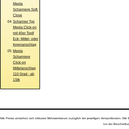
Mepla
Scharniere Soft-
Close
04.
Scharnier Typ
Mepla Click-on
mit 40er Topf/
Eck- Mittel- oder
Innenanschlag
05.
Mepla
Scharniere
Click-on
Mittelanschlag
110 Grad - ab
1Stk
Alle Preise verstehen sich inklusive Mehrwertsteuer zuzüglich der jeweiligen Versandkosten. A
nur der Beschreibu