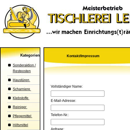
Kategorien
Kontakt/Impressum
Sonderaktion /
Restposten
Haustüren
Vollständiger Name:
Scharniere
Klebstoffe
E-Mail-Adresse:
Reiniger
Telefon-Nr.:
Pflegemittel
Hilfsmittel
Anfrage: