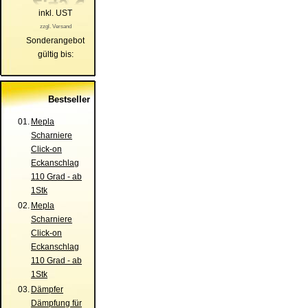
inkl. UST
zzgl. Versand
Sonderangebot
gültig bis:
Bestseller
01.
Mepla
Scharniere
Click-on
Eckanschlag
110 Grad - ab
1Stk
02.
Mepla
Scharniere
Click-on
Eckanschlag
110 Grad - ab
1Stk
03.
Dämpfer
Dämpfung für