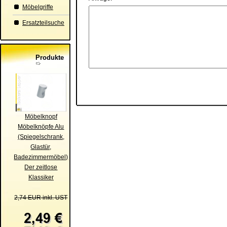
Möbelgriffe
Ersatzteilsuche
Produkte
Möbelknopf
Möbelknöpfe Alu
(Spiegelschrank,
Glastür,
Badezimmermöbel)
Der zeitlose
Klassiker
2,74 EUR inkl. UST