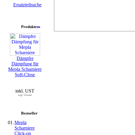
Ersatzteilsuche
Produkte
Dämpfer
Dämpfung für
Mepla Scharniere
Soft-Close
inkl. UST
zzgl. Versand
Bestseller
01.
Mepla
Scharniere
Click-on