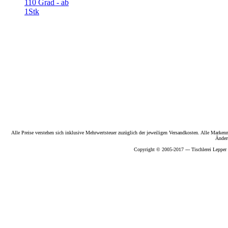
110 Grad - ab
1Stk
Alle Preise verstehen sich inklusive Mehrwertsteuer zuzüglich der jeweiligen Versandkosten. Alle Marke
Änder
Copyright © 2005-2017 --- Tischlerei Lepper 