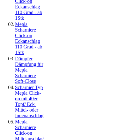
Click-on
Eckanschlag
110 Grad - ab
1Stk
02.
Mepla
Scharniere
Click-on
Eckanschlag
110 Grad - ab
1Stk
03.
Dämpfer
Dämpfung für
Mepla
Scharniere
Soft-Close
04.
Scharnier Typ
Mepla Click-
on mit 40er
Topf/ Eck-
Mittel- oder
Innenanschlag
05.
Mepla
Scharniere
Click-on
Mittelanschlag