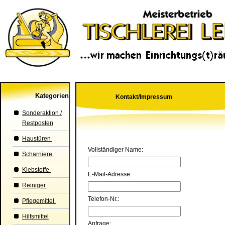
Kategorien
Kontakt/Impressum
Sonderaktion /
Restposten
Haustüren
Vollständiger Name:
Scharniere
Klebstoffe
E-Mail-Adresse:
Reiniger
Telefon-Nr.:
Pflegemittel
Hilfsmittel
Anfrage: