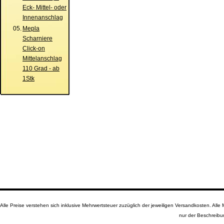
Eck- Mittel- oder
Innenanschlag
05.
Mepla
Scharniere
Click-on
Mittelanschlag
110 Grad - ab
1Stk
Alle Preise verstehen sich inklusive Mehrwertsteuer zuzüglich der jeweiligen Versandkosten. A
nur der Beschreibu