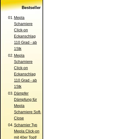
Bestseller
01.
Mepla
Scharniere
Click-on
Eckanschlag
110 Grad - ab
1Stk
02.
Mepla
Scharniere
Click-on
Eckanschlag
110 Grad - ab
1Stk
03.
Dämpfer
Dämpfung für
Mepla
Scharniere Soft-
Close
04.
Scharnier Typ
Mepla Click-on
mit 40er Topf/