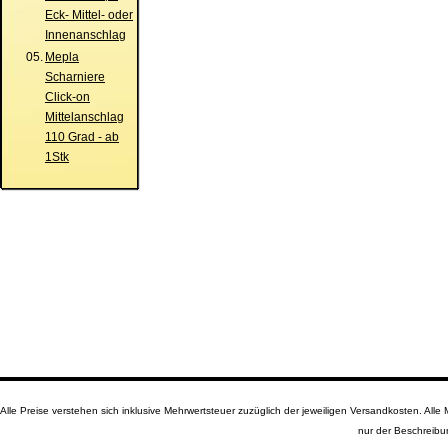
Eck- Mittel- oder
Innenanschlag
05.
Mepla
Scharniere
Click-on
Mittelanschlag
110 Grad - ab
1Stk
Alle Preise verstehen sich inklusive Mehrwertsteuer zuzüglich der jeweiligen Versandkosten. A
nur der Beschreibu