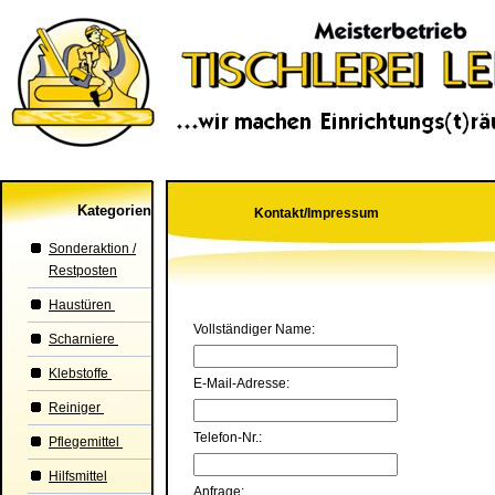
Kategorien
Kontakt/Impressum
Sonderaktion /
Restposten
Haustüren
Vollständiger Name:
Scharniere
Klebstoffe
E-Mail-Adresse:
Reiniger
Telefon-Nr.:
Pflegemittel
Hilfsmittel
Anfrage: