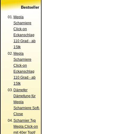
Bestseller
01.
Mepla
Scharniere
Click-on
Eckanschlag
110 Grad - ab
1Stk
02.
Mepla
Scharniere
Click-on
Eckanschlag
110 Grad - ab
1Stk
03.
Dämpfer
Dämpfung für
Mepla
Scharniere Soft-
Close
04.
Scharnier Typ
Mepla Click-on
mit 40er Topf/