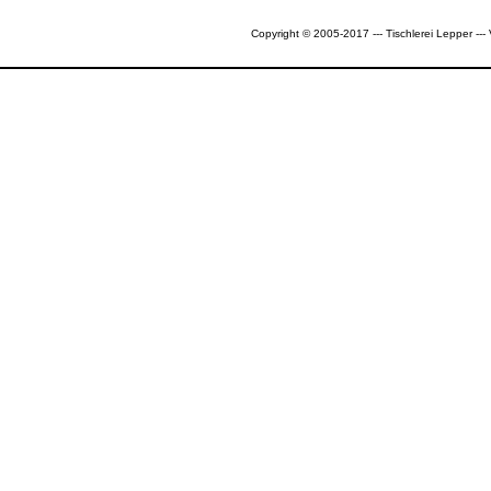
Copyright © 2005-2017 --- Tischlerei Lepper --