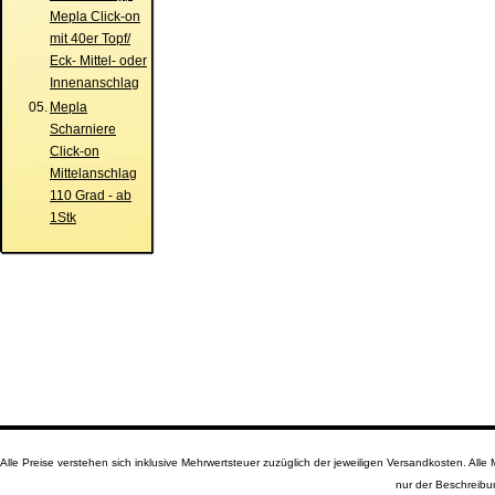
Mepla Click-on
mit 40er Topf/
Eck- Mittel- oder
Innenanschlag
05.
Mepla
Scharniere
Click-on
Mittelanschlag
110 Grad - ab
1Stk
Alle Preise verstehen sich inklusive Mehrwertsteuer zuzüglich der jeweiligen Versandkosten. A
nur der Beschreibu