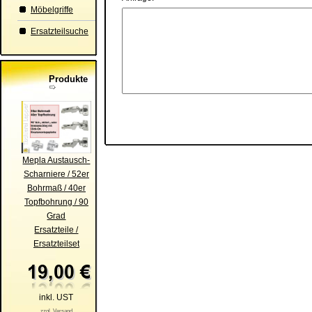
Möbelgriffe
Ersatzteilsuche
Produkte
Mepla Austausch-
Scharniere / 52er
Bohrmaß / 40er
Topfbohrung / 90
Grad
Ersatzteile /
Ersatzteilset
inkl. UST
zzgl. Versand