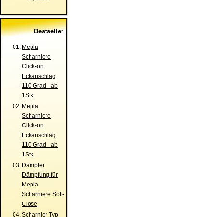
Bestseller
01.
Mepla
Scharniere
Click-on
Eckanschlag
110 Grad - ab
1Stk
02.
Mepla
Scharniere
Click-on
Eckanschlag
110 Grad - ab
1Stk
03.
Dämpfer
Dämpfung für
Mepla
Scharniere Soft-
Close
04.
Scharnier Typ