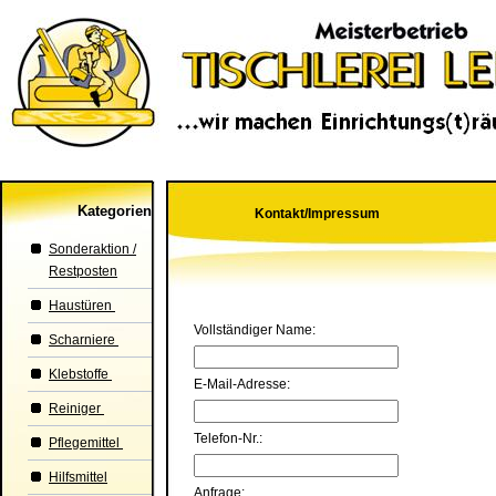
Kategorien
Kontakt/Impressum
Sonderaktion /
Restposten
Haustüren
Vollständiger Name:
Scharniere
Klebstoffe
E-Mail-Adresse:
Reiniger
Telefon-Nr.:
Pflegemittel
Hilfsmittel
Anfrage: