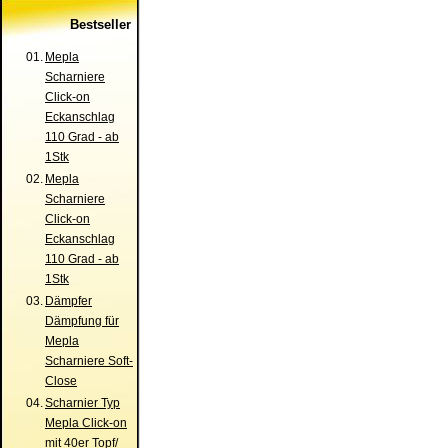
Bestseller
01.
Mepla
Scharniere
Click-on
Eckanschlag
110 Grad - ab
1Stk
02.
Mepla
Scharniere
Click-on
Eckanschlag
110 Grad - ab
1Stk
03.
Dämpfer
Dämpfung für
Mepla
Scharniere Soft-
Close
04.
Scharnier Typ
Mepla Click-on
mit 40er Topf/