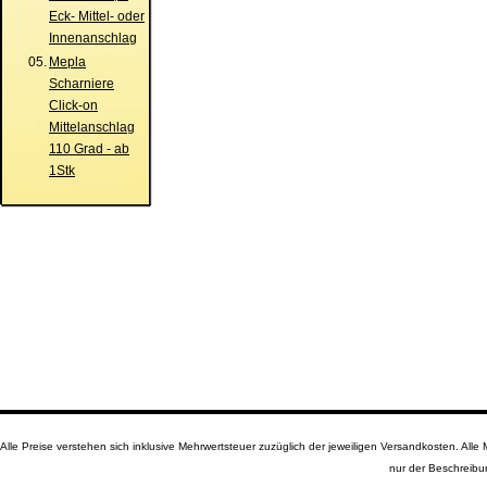
Eck- Mittel- oder
Innenanschlag
05.
Mepla
Scharniere
Click-on
Mittelanschlag
110 Grad - ab
1Stk
Alle Preise verstehen sich inklusive Mehrwertsteuer zuzüglich der jeweiligen Versandkosten. A
nur der Beschreibu