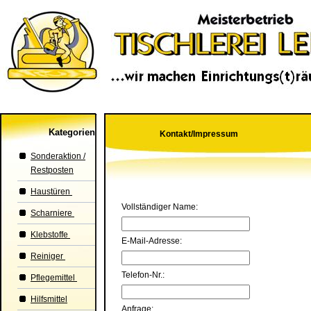
Kategorien
Kontakt/Impressum
Sonderaktion /
Restposten
Haustüren
Vollständiger Name:
Scharniere
Klebstoffe
E-Mail-Adresse:
Reiniger
Telefon-Nr.:
Pflegemittel
Hilfsmittel
Anfrage: