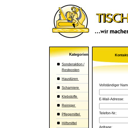
Kategorien
Kontak
Sonderaktion /
Restposten
Haustüren
Vollständiger Nam
Scharniere
Klebstoffe
E-Mail-Adresse:
Reiniger
Telefon-Nr.:
Pflegemittel
Hilfsmittel
Anfrage: