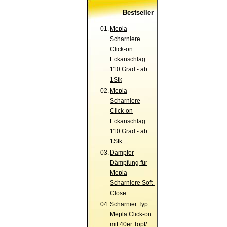
Bestseller
01.
Mepla
Scharniere
Click-on
Eckanschlag
110 Grad - ab
1Stk
02.
Mepla
Scharniere
Click-on
Eckanschlag
110 Grad - ab
1Stk
03.
Dämpfer
Dämpfung für
Mepla
Scharniere Soft-
Close
04.
Scharnier Typ
Mepla Click-on
mit 40er Topf/