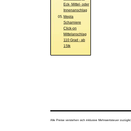
Eck- Mittel- oder
Innenanschlag
05.
Mepla
Scharniere
Click-on
Mittelanschlag
110 Grad - ab
1Stk
Alle Preise verstehen sich inklusive Mehrwertsteuer zuzüg