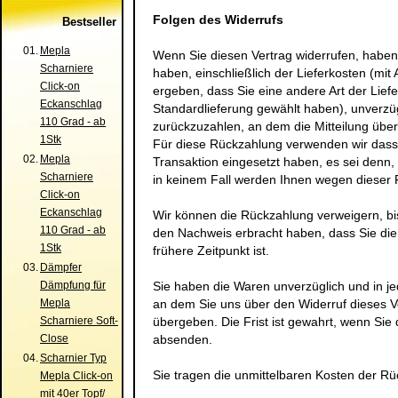
Folgen des Widerrufs
Bestseller
01.
Mepla
Wenn Sie diesen Vertrag widerrufen, haben 
Scharniere
haben, einschließlich der Lieferkosten (mi
Click-on
ergeben, dass Sie eine andere Art der Lief
Eckanschlag
Standardlieferung gewählt haben), unverzü
110 Grad - ab
zurückzuzahlen, an dem die Mitteilung über
1Stk
Für diese Rückzahlung verwenden wir dasse
02.
Mepla
Transaktion eingesetzt haben, es sei denn,
Scharniere
in keinem Fall werden Ihnen wegen dieser 
Click-on
Eckanschlag
Wir können die Rückzahlung verweigern, bi
110 Grad - ab
den Nachweis erbracht haben, dass Sie di
1Stk
frühere Zeitpunkt ist.
03.
Dämpfer
Dämpfung für
Sie haben die Waren unverzüglich und in j
Mepla
an dem Sie uns über den Widerruf dieses V
Scharniere Soft-
übergeben. Die Frist ist gewahrt, wenn Sie 
Close
absenden.
04.
Scharnier Typ
Sie tragen die unmittelbaren Kosten der R
Mepla Click-on
mit 40er Topf/