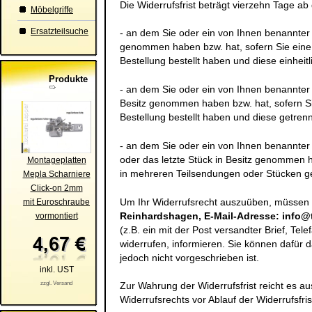
Die Widerrufsfrist beträgt vierzehn Tage a
Möbelgriffe
Ersatzteilsuche
- an dem Sie oder ein von Ihnen benannter Dr
genommen haben bzw. hat, sofern Sie eine
Bestellung bestellt haben und diese einheitl
Produkte
- an dem Sie oder ein von Ihnen benannter Dr
Besitz genommen haben bzw. hat, sofern S
Bestellung bestellt haben und diese getrenn
- an dem Sie oder ein von Ihnen benannter Dr
oder das letzte Stück in Besitz genommen h
Montageplatten
in mehreren Teilsendungen oder Stücken gel
Mepla Scharniere
Click-on 2mm
Um Ihr Widerrufsrecht auszuüben, müssen
mit Euroschraube
Reinhardshagen, E-Mail-Adresse: info@ti
vormontiert
(z.B. ein mit der Post versandter Brief, Tel
widerrufen, informieren. Sie können dafür
jedoch nicht vorgeschrieben ist.
inkl. UST
zzgl. Versand
Zur Wahrung der Widerrufsfrist reicht es au
Widerrufsrechts vor Ablauf der Widerrufsfri