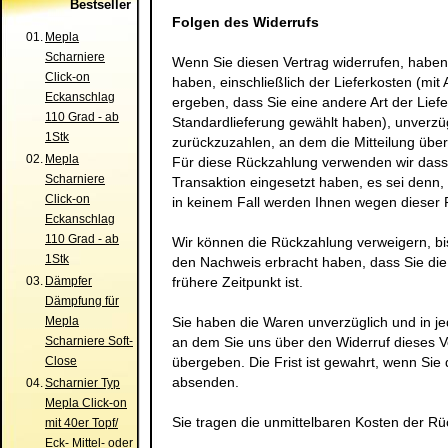
Bestseller
Folgen des Widerrufs
01.
Mepla
Scharniere
Wenn Sie diesen Vertrag widerrufen, haben 
Click-on
haben, einschließlich der Lieferkosten (mi
Eckanschlag
ergeben, dass Sie eine andere Art der Lief
110 Grad - ab
Standardlieferung gewählt haben), unverzü
1Stk
zurückzuzahlen, an dem die Mitteilung über
02.
Mepla
Für diese Rückzahlung verwenden wir dasse
Scharniere
Transaktion eingesetzt haben, es sei denn,
Click-on
in keinem Fall werden Ihnen wegen dieser 
Eckanschlag
110 Grad - ab
Wir können die Rückzahlung verweigern, bi
1Stk
den Nachweis erbracht haben, dass Sie di
03.
Dämpfer
frühere Zeitpunkt ist.
Dämpfung für
Mepla
Sie haben die Waren unverzüglich und in j
Scharniere Soft-
an dem Sie uns über den Widerruf dieses V
Close
übergeben. Die Frist ist gewahrt, wenn Sie 
absenden.
04.
Scharnier Typ
Mepla Click-on
Sie tragen die unmittelbaren Kosten der R
mit 40er Topf/
Eck- Mittel- oder