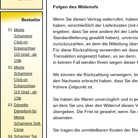
Folgen des Widerrufs
Wenn Sie diesen Vertrag widerrufen, haben 
Bestseller
haben, einschließlich der Lieferkosten (mi
01.
Mepla
ergeben, dass Sie eine andere Art der Lief
Scharniere
Standardlieferung gewählt haben), unverzü
Click-on
zurückzuzahlen, an dem die Mitteilung über
Eckanschlag
Für diese Rückzahlung verwenden wir dasse
110 Grad - ab
Transaktion eingesetzt haben, es sei denn,
1Stk
in keinem Fall werden Ihnen wegen dieser 
02.
Mepla
Scharniere
Wir können die Rückzahlung verweigern, bi
Click-on
den Nachweis erbracht haben, dass Sie di
Eckanschlag
frühere Zeitpunkt ist.
110 Grad - ab
1Stk
Sie haben die Waren unverzüglich und in j
03.
Dämpfer
an dem Sie uns über den Widerruf dieses V
Dämpfung für
übergeben. Die Frist ist gewahrt, wenn Sie 
Mepla
absenden.
Scharniere Soft-
Close
Sie tragen die unmittelbaren Kosten der R
04.
Scharnier Typ