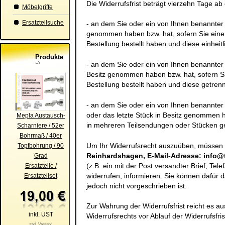
Die Widerrufsfrist beträgt vierzehn Tage a
Möbelgriffe
Ersatzteilsuche
- an dem Sie oder ein von Ihnen benannter Dr
genommen haben bzw. hat, sofern Sie eine
Bestellung bestellt haben und diese einheitl
Produkte
- an dem Sie oder ein von Ihnen benannter Dr
Besitz genommen haben bzw. hat, sofern S
Bestellung bestellt haben und diese getrenn
- an dem Sie oder ein von Ihnen benannter Dr
oder das letzte Stück in Besitz genommen h
Mepla Austausch-
in mehreren Teilsendungen oder Stücken gel
Scharniere / 52er
Bohrmaß / 40er
Um Ihr Widerrufsrecht auszuüben, müssen
Topfbohrung / 90
Reinhardshagen, E-Mail-Adresse: info@ti
Grad
(z.B. ein mit der Post versandter Brief, Tel
Ersatzteile /
widerrufen, informieren. Sie können dafür
Ersatzteilset
jedoch nicht vorgeschrieben ist.
Zur Wahrung der Widerrufsfrist reicht es au
inkl. UST
Widerrufsrechts vor Ablauf der Widerrufsfri
zzgl. Versand