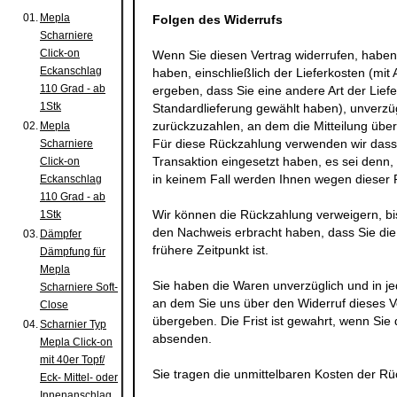
01.
Mepla
Folgen des Widerrufs
Scharniere
Click-on
Wenn Sie diesen Vertrag widerrufen, haben 
Eckanschlag
haben, einschließlich der Lieferkosten (mi
110 Grad - ab
ergeben, dass Sie eine andere Art der Lief
1Stk
Standardlieferung gewählt haben), unverzü
zurückzuzahlen, an dem die Mitteilung über
02.
Mepla
Für diese Rückzahlung verwenden wir dasse
Scharniere
Transaktion eingesetzt haben, es sei denn,
Click-on
in keinem Fall werden Ihnen wegen dieser 
Eckanschlag
110 Grad - ab
Wir können die Rückzahlung verweigern, bi
1Stk
den Nachweis erbracht haben, dass Sie di
03.
Dämpfer
frühere Zeitpunkt ist.
Dämpfung für
Mepla
Sie haben die Waren unverzüglich und in j
Scharniere Soft-
an dem Sie uns über den Widerruf dieses V
Close
übergeben. Die Frist ist gewahrt, wenn Sie 
04.
Scharnier Typ
absenden.
Mepla Click-on
mit 40er Topf/
Sie tragen die unmittelbaren Kosten der R
Eck- Mittel- oder
Innenanschlag