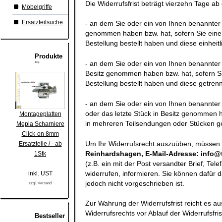
Die Widerrufsfrist beträgt vierzehn Tage a
Möbelgriffe
Ersatzteilsuche
- an dem Sie oder ein von Ihnen benannter Dr
genommen haben bzw. hat, sofern Sie eine
Bestellung bestellt haben und diese einheitl
Produkte
- an dem Sie oder ein von Ihnen benannter Dr
Besitz genommen haben bzw. hat, sofern S
Bestellung bestellt haben und diese getrenn
- an dem Sie oder ein von Ihnen benannter Dr
oder das letzte Stück in Besitz genommen h
Montageplatten
in mehreren Teilsendungen oder Stücken gel
Mepla Scharniere
Click-on 8mm
Um Ihr Widerrufsrecht auszuüben, müssen
Ersatzteile / - ab
Reinhardshagen, E-Mail-Adresse: info@ti
1Stk
(z.B. ein mit der Post versandter Brief, Tel
widerrufen, informieren. Sie können dafür
inkl. UST
jedoch nicht vorgeschrieben ist.
zzgl. Versand
Zur Wahrung der Widerrufsfrist reicht es au
Widerrufsrechts vor Ablauf der Widerrufsfri
Bestseller