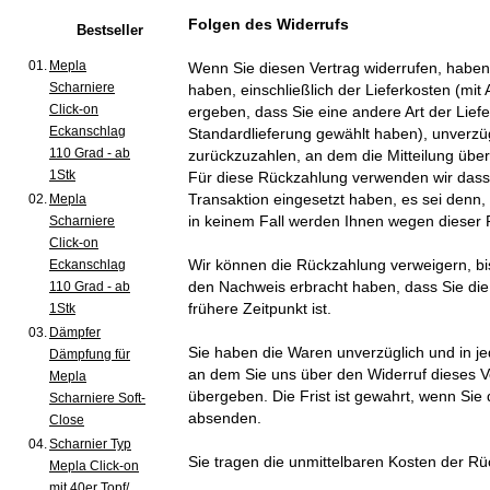
Folgen des Widerrufs
Bestseller
01.
Mepla
Wenn Sie diesen Vertrag widerrufen, haben 
Scharniere
haben, einschließlich der Lieferkosten (mi
Click-on
ergeben, dass Sie eine andere Art der Lief
Eckanschlag
Standardlieferung gewählt haben), unverzü
110 Grad - ab
zurückzuzahlen, an dem die Mitteilung über
1Stk
Für diese Rückzahlung verwenden wir dasse
Transaktion eingesetzt haben, es sei denn,
02.
Mepla
in keinem Fall werden Ihnen wegen dieser 
Scharniere
Click-on
Wir können die Rückzahlung verweigern, bi
Eckanschlag
den Nachweis erbracht haben, dass Sie di
110 Grad - ab
frühere Zeitpunkt ist.
1Stk
03.
Dämpfer
Sie haben die Waren unverzüglich und in j
Dämpfung für
an dem Sie uns über den Widerruf dieses V
Mepla
übergeben. Die Frist ist gewahrt, wenn Sie 
Scharniere Soft-
absenden.
Close
04.
Scharnier Typ
Sie tragen die unmittelbaren Kosten der R
Mepla Click-on
mit 40er Topf/