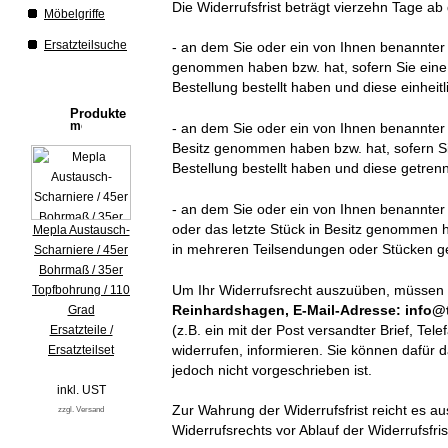
Die Widerrufsfrist beträgt vierzehn Tage a
Möbelgriffe
Ersatzteilsuche
- an dem Sie oder ein von Ihnen benannter Dr
genommen haben bzw. hat, sofern Sie eine
Bestellung bestellt haben und diese einheitl
Produkte
- an dem Sie oder ein von Ihnen benannter Dr
Besitz genommen haben bzw. hat, sofern S
Bestellung bestellt haben und diese getrenn
- an dem Sie oder ein von Ihnen benannter Dr
oder das letzte Stück in Besitz genommen h
Mepla Austausch-
in mehreren Teilsendungen oder Stücken gel
Scharniere / 45er
Bohrmaß / 35er
Um Ihr Widerrufsrecht auszuüben, müssen
Topfbohrung / 110
Reinhardshagen, E-Mail-Adresse: info@ti
Grad
(z.B. ein mit der Post versandter Brief, Tel
Ersatzteile /
widerrufen, informieren. Sie können dafür
Ersatzteilset
jedoch nicht vorgeschrieben ist.
inkl. UST
Zur Wahrung der Widerrufsfrist reicht es au
zzgl. Versand
Widerrufsrechts vor Ablauf der Widerrufsfri