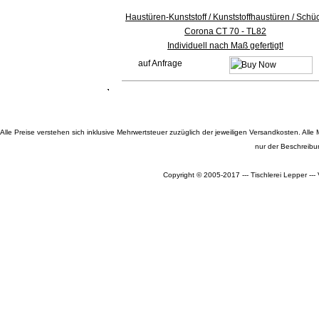
Haustüren-Kunststoff / Kunststoffhaustüren / Schü
Corona CT 70 - TL82
Individuell nach Maß gefertigt!
auf Anfrage
Alle Preise verstehen sich inklusive Mehrwertsteuer zuzüglich der jeweiligen Versandkosten. A
nur der Beschreibu
Copyright © 2005-2017 --- Tischlerei Lepper --