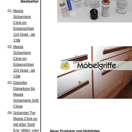
Bestseller
01.
Mepla
Scharniere
Click-on
Eckanschlag
110 Grad - ab
1Stk
02.
Mepla
Scharniere
Click-on
Eckanschlag
110 Grad - ab
1Stk
03.
Dämpfer
Dämpfung für
Mepla
Scharniere Soft-
Close
04.
Scharnier Typ
Mepla Click-on
mit 40er Topf/
Eck- Mittel- oder
Neue Produkte und Highlights