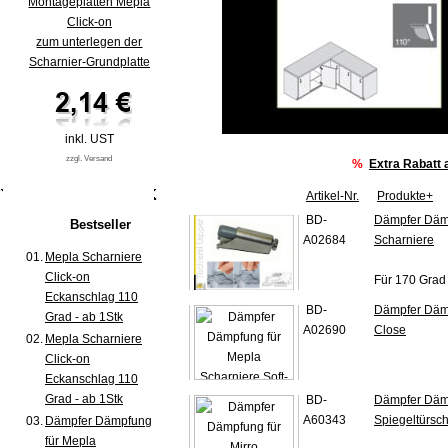
Montageplatten Mepla
Click-on
zum unterlegen der
Scharnier-Grundplatte
inkl. UST
zzgl. Versand
%
Extra Rabatt
Artikel-Nr.
Produkte+
BD-
Dämpfer Dämp
Bestseller
A02684
Scharniere
01.
Mepla Scharniere
Click-on
Für 170 Grad
Eckanschlag 110
BD-
Dämpfer Dämp
Grad - ab 1Stk
A02690
Close
02.
Mepla Scharniere
Click-on
Eckanschlag 110
Grad - ab 1Stk
BD-
Dämpfer Dämp
A60343
Spiegeltürsch
03.
Dämpfer Dämpfung
für Mepla