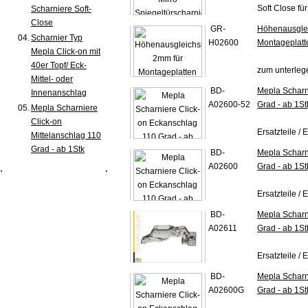
Soft Close für
Scharniere Soft-
Close
GR-
Höhenausglei
04.
Scharnier Typ
H02600
Montageplatt
Mepla Click-on mit
40er Topf/ Eck-
zum unterleg
Mittel- oder
BD-
Mepla Scharn
Innenanschlag
A02600-52
Grad - ab 1St
05.
Mepla Scharniere
Click-on
Ersatzteile /
Mittelanschlag 110
Grad - ab 1Stk
BD-
Mepla Scharn
A02600
Grad - ab 1St
Ersatzteile / E
BD-
Mepla Scharn
A02611
Grad - ab 1St
Ersatzteile / E
BD-
Mepla Scharn
A02600G
Grad - ab 1St