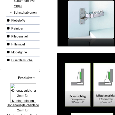
Scharniere Typ
Mepla
Bohrschablonen
Klebstoffe
Reiniger
Pflegemittel
Hilfsmittel
Möbelgriffe
Ersatzteilsuche
Produkte
Höhenausgleichsplatte
2mm für