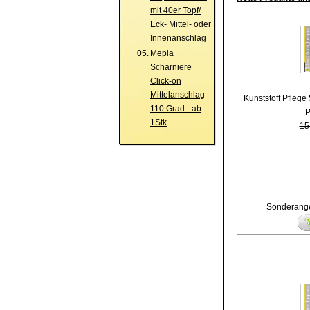
mit 40er Topf/
Eck- Mittel- oder
Innenanschlag
05.
Mepla
Scharniere
Click-on
Mittelanschlag
Kunststoff Pflege
110 Grad - ab
P
1Stk
15
Sonderange