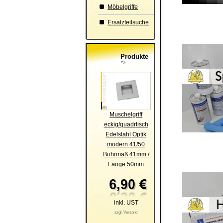
Möbelgriffe
Ersatzteilsuche
Produkte
Muschelgriff
eckig/quadrtisch
Edelstahl Optik
modern 41/50
Bohrmaß 41mm /
Länge 50mm
inkl. UST
zzgl. Versand