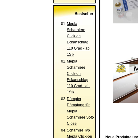
Bestseller
01.
Mepla
Scharniere
Click-on
Eckanschlag
110 Grad - ab
1Stk
02.
Mepla
Scharniere
Click-on
Eckanschlag
110 Grad - ab
1Stk
03.
Dämpfer
Dämpfung für
Mepla
Scharniere Soft-
Close
04.
Scharnier Typ
Mepla Click-on
Neue Produkte und