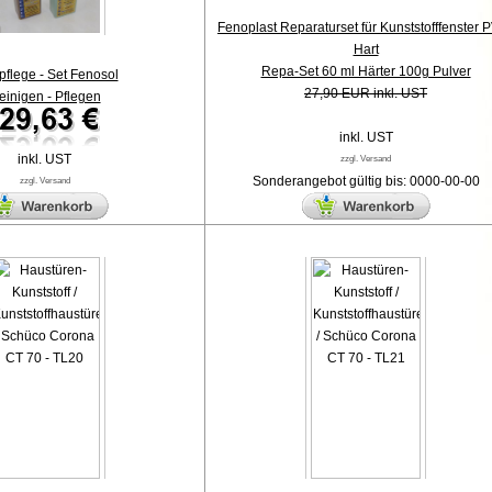
Fenoplast Reparaturset für Kunststofffenster 
Hart
Repa-Set 60 ml Härter 100g Pulver
pflege - Set Fenosol
27,90 EUR inkl. UST
einigen - Pflegen
inkl. UST
inkl. UST
zzgl. Versand
Sonderangebot gültig bis: 0000-00-00
zzgl. Versand