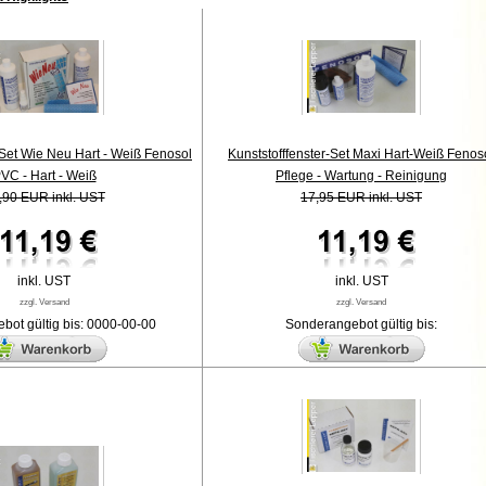
 Set Wie Neu Hart - Weiß Fenosol
Kunststofffenster-Set Maxi Hart-Weiß Fenos
VC - Hart - Weiß
Pflege - Wartung - Reinigung
,90 EUR inkl. UST
17,95 EUR inkl. UST
inkl. UST
inkl. UST
zzgl. Versand
zzgl. Versand
bot gültig bis: 0000-00-00
Sonderangebot gültig bis: