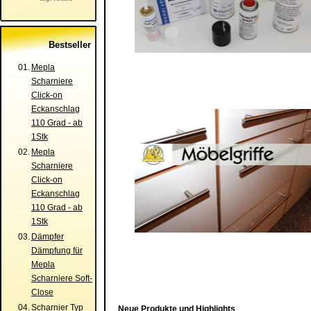
Bestseller
01.
Mepla
Scharniere
Click-on
Eckanschlag
110 Grad - ab
1Stk
02.
Mepla
Scharniere
Click-on
Eckanschlag
110 Grad - ab
1Stk
03.
Dämpfer
Dämpfung für
Mepla
Scharniere Soft-
Close
04.
Scharnier Typ
Neue Produkte und Highlights