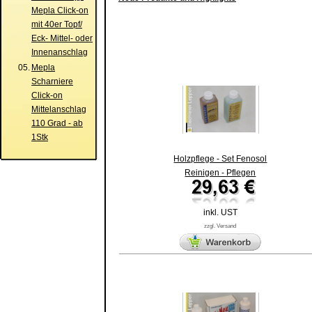
Mepla Click-on
mit 40er Topf/
Eck- Mittel- oder
Innenanschlag
05.
Mepla
Scharniere
Click-on
Mittelanschlag
110 Grad - ab
1Stk
Holzpflege - Set Fenosol
Reinigen - Pflegen
inkl. UST
zzgl. Versand