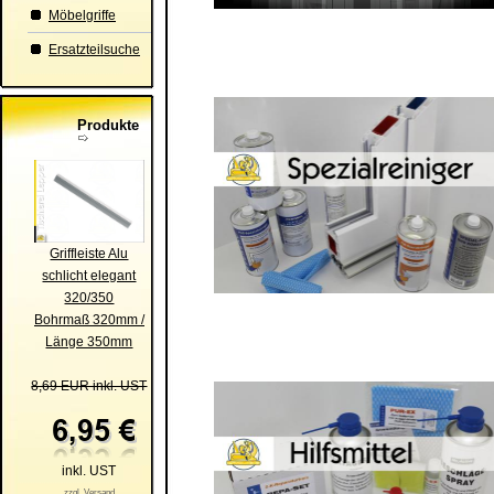
Möbelgriffe
Ersatzteilsuche
Produkte
Griffleiste Alu
schlicht elegant
320/350
Bohrmaß 320mm /
Länge 350mm
8,69 EUR inkl. UST
inkl. UST
zzgl. Versand