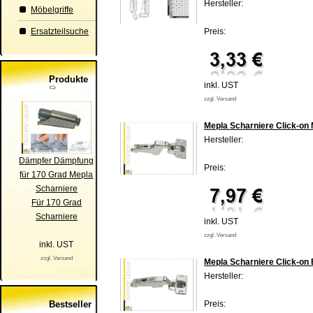
Hersteller:
Möbelgriffe
Ersatzteilsuche
Preis:
Produkte
inkl. UST
zzgl. Versand
Mepla Scharniere Click-on 
Hersteller:
Dämpfer Dämpfung
Preis:
für 170 Grad Mepla
Scharniere
Für 170 Grad
Scharniere
inkl. UST
zzgl. Versand
inkl. UST
zzgl. Versand
Mepla Scharniere Click-on 
Hersteller:
Bestseller
Preis: