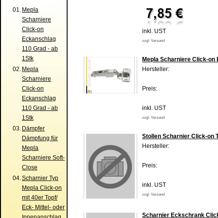
01.
Mepla
Scharniere
Click-on
inkl. UST
Eckanschlag
zzgl. Versand
110 Grad - ab
1Stk
Mepla Scharniere Click-on 
02.
Mepla
Hersteller:
Scharniere
Click-on
Preis:
Eckanschlag
110 Grad - ab
inkl. UST
1Stk
zzgl. Versand
03.
Dämpfer
Stollen Scharnier Click-on
Dämpfung für
Hersteller:
Mepla
Scharniere Soft-
Preis:
Close
04.
Scharnier Typ
inkl. UST
Mepla Click-on
zzgl. Versand
mit 40er Topf/
Eck- Mittel- oder
Scharnier Eckschrank Clic
Innenanschlag