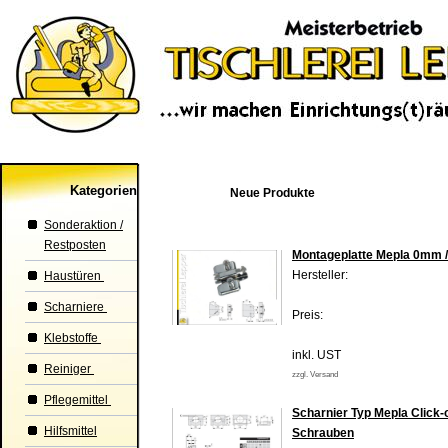
Kategorien
Neue Produkte
Sonderaktion /
Restposten
Montageplatte Mepla 0mm 
Hersteller:
Haustüren
Scharniere
Preis:
Klebstoffe
inkl. UST
Reiniger
zzgl. Versand
Pflegemittel
Scharnier Typ Mepla Click-
Hilfsmittel
Schrauben