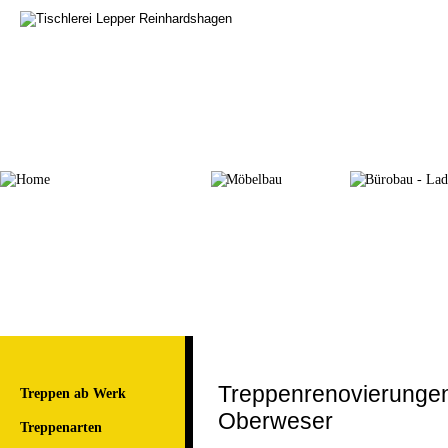
Treppenrenovierunge
Treppen ab Werk
Oberweser
Treppenarten